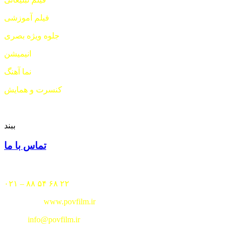
فیلم آموزشی
جلوه ویژه بصری
انیمیشن
نما آهنگ
کنسرت و همایش
ببند
تماس با ما
تلفن :
۲۲ ۶۸ ۵۴ ۸۸ – ۰۲۱
www.povfilm.ir
وب سایت :
info@povfilm.ir
ایمیل :