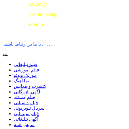
povfilm@
تلگرام کانال :
povfilm_soal@
تلگرام سؤال :
povfilm_ir
اینستاگرام :
با ما در ارتباط باشید . . . . . .
ببند
فیلم تبلیغاتی
فیلم آموزشی
موزیک ویدئو
نما آهنگ
کنسرت و همایش
آگهی بازرگانی
فیلم مستند
فیلم داستانی
سریال تلویزیونی
فیلم سینمایی
آگهی تبلیغاتی
نمایش همه