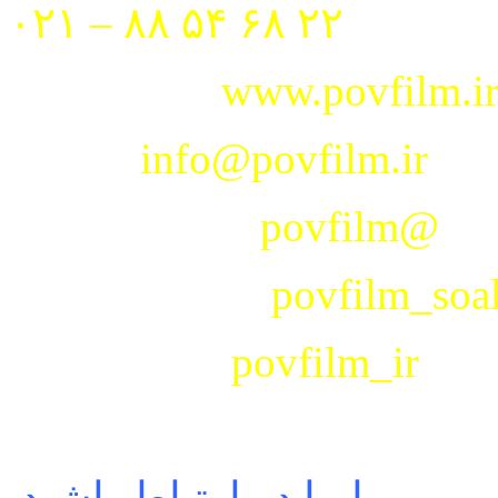
تلفن :
۲۲ ۶۸ ۵۴ ۸۸ – ۰۲۱
www.povfilm.i
وب سایت :
info@povfilm.ir
ایمیل :
povfilm@
تلگرام کانال :
povfilm_so
تلگرام سؤال :
povfilm_ir
اینستاگرام :
ا در ارتباط باشید . . . . . .